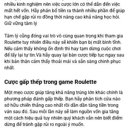
nhiều kinh nghiệm nên việc cược lớn có thể dẫn đến việc
mất hết vốn. Hãy phân bổ tiền ra thành nhiều phần để giúp
hạn chế gặp rủi ro đồng thời nâng cao khả năng học hỏi.
Giữ vững tâm lý
Tâm lý cũng đóng vai trò vô cùng quan trọng khi tham gia
Roulette tuy nhiên điều này sẽ khiến bạn bị mất bình tĩnh.
Nếu cảm thấy không ổn định thì hay tạm dừng cuộc chơi
để lấy lại tự tin.Và hãy quay lại bàn cược tiếp tục ngay sau
khi bản thân cảm thấy thoải mái và sẵn sàng chinh phục
nhất.
Cược gấp thếp trong game Roulette
Một mẹo cược giúp tăng khả năng trúng lớn khác chính là
phương pháp đánh gấp thếp. Bạn hãy phân tích cửa nào
sở hữu chiến thắng cao nhất rồi dần dần tăng tiền trong
ván sau đó. Sau mỗi lần này sẽ làm nguồn vốn gia tăng
một cách hiệu quả tuy nhiên quý khách vẫn nên biết điểm
dừng để tránh gặp rủi ro ngoài ý muốn.