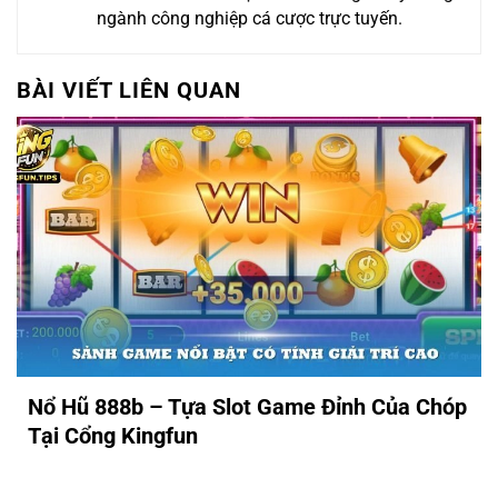
ngành công nghiệp cá cược trực tuyến.
BÀI VIẾT LIÊN QUAN
Nổ Hũ 888b – Tựa Slot Game Đỉnh Của Chóp
Tại Cổng Kingfun