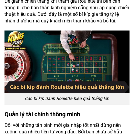
Để giành chiến thắng khi tham gia Roulette thì bạn cần
trang bị cho bản thân kinh nghiệm cũng như áp dụng chiến
thuật hiệu quả. Dưới đây là một số bí kíp gia tăng tỷ lệ
nhận thưởng mà quý khách nên tham khảo và bỏ túi:
Các bí kíp đánh Roulette hiệu quả thắng lớn
Quản lý tài chính thông minh
Đối với những tân binh mới gia nhập tốt nhất đừng nên
xuống quá nhiều tiền từ vòng đầu. Bởi bạn chưa sở hữu