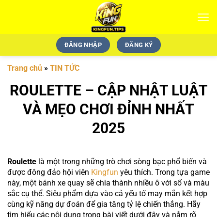
Chuyển
đến
nội
dung
ĐĂNG NHẬP
ĐĂNG KÝ
Trang chủ
»
TIN TỨC
ROULETTE – CẬP NHẬT LUẬT
VÀ MẸO CHƠI ĐỈNH NHẤT
2025
Roulette
là một trong những trò chơi sòng bạc phổ biến và
được đông đảo hội viên
Kingfun
yêu thích. Trong tựa game
này, một bánh xe quay sẽ chia thành nhiều ô với số và màu
sắc cụ thể. Siêu phẩm dựa vào cả yếu tố may mắn kết hợp
cùng kỹ năng dự đoán để gia tăng tỷ lệ chiến thắng. Hãy
tìm hiểu các nội dung trong bài viết dưới đây và nắm rõ