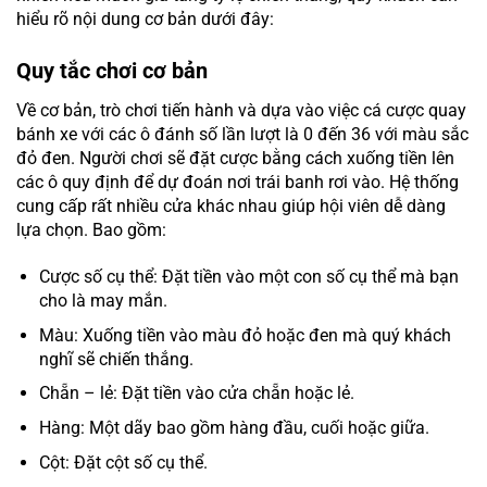
hiểu rõ nội dung cơ bản dưới đây:
Quy tắc chơi cơ bản
Về cơ bản, trò chơi tiến hành và dựa vào việc cá cược quay
bánh xe với các ô đánh số lần lượt là 0 đến 36 với màu sắc
đỏ đen. Người chơi sẽ đặt cược bằng cách xuống tiền lên
các ô quy định để dự đoán nơi trái banh rơi vào. Hệ thống
cung cấp rất nhiều cửa khác nhau giúp hội viên dễ dàng
lựa chọn. Bao gồm:
Cược số cụ thể: Đặt tiền vào một con số cụ thể mà bạn
cho là may mắn.
Màu: Xuống tiền vào màu đỏ hoặc đen mà quý khách
nghĩ sẽ chiến thắng.
Chẵn – lẻ: Đặt tiền vào cửa chẵn hoặc lẻ.
Hàng: Một dãy bao gồm hàng đầu, cuối hoặc giữa.
Cột: Đặt cột số cụ thể.