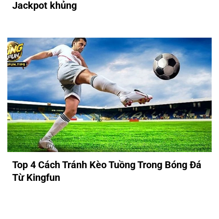
Jackpot khủng
Top 4 Cách Tránh Kèo Tuồng Trong Bóng Đá
Từ Kingfun