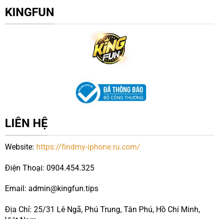
KINGFUN
LIÊN HỆ
Website:
https://findmy-iphone.ru.com/
Điện Thoại:
0904.454.325
Email:
admin@kingfun.tips
Địa Chỉ:
25/31 Lê Ngã, Phú Trung, Tân Phú, Hồ Chí Minh,