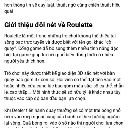
hơn thông tin về quy luật, thuật ngữ cùng chiến thuật hiệu
quả!
Giới thiệu đôi nét về Roulette
Roulette là một trong những trò chơi không thể thiếu tại
sòng bạc trực tuyến và được biết với tên gọi khác “cò
quay”. Cổng game đã bổ sung thêm nhiều tính năng đặc
biệt tại game giúp trở nên phổ biến đồng thời có nhiều
người yêu thích hơn.
Trò chơi này được thiết kế giao diện 3D sắc nét với bàn
quay bao gồm 37 con số. Hội viên có thể đặt tiền vào một
hoặc nhiều cửa cùng lúc bao gồm màu sắc, số cụ thể, chẵn
lẻ, cao thấp,… Mỗi hình thức sẽ sở hữu tỷ lệ khác nhau tùy
thuộc vào cấp độ ban đầu bạn lựa chọn.
Khi Dealer tiến hành quay thưởng sẽ có một trái bóng nhỏ
ném vào mép ngoài cùng của bánh xe theo hướng ngược
lại vòng. Quả bóng rơi vào ô số nào thì người chơi lựa chọn