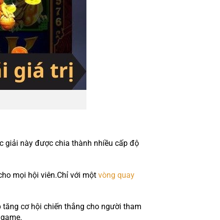
 giải này được chia thành nhiều cấp độ
cho mọi hội viên.Chỉ với một
vòng quay
p tăng cơ hội chiến thắng cho người tham
g game.