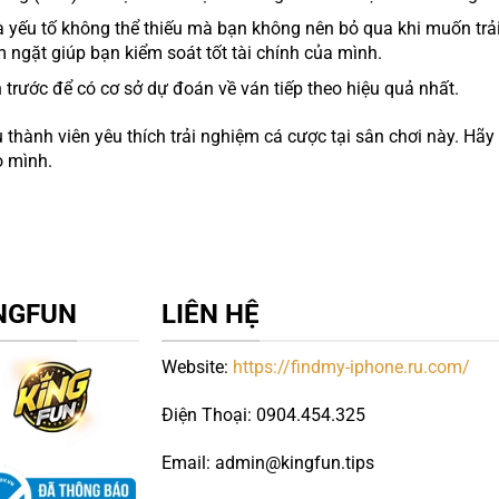
à yếu tố không thể thiếu mà bạn không nên bỏ qua khi muốn trải
 ngặt giúp bạn kiểm soát tốt tài chính của mình.
 trước để có cơ sở dự đoán về ván tiếp theo hiệu quả nhất.
thành viên yêu thích trải nghiệm cá cược tại sân chơi này. Hãy
o mình.
NGFUN
LIÊN HỆ
Website:
https://findmy-iphone.ru.com/
Điện Thoại:
0904.454.325
Email:
admin@kingfun.tips