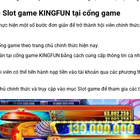
c Slot game KINGFUN tại cổng game
ực hiện một số bước đơn giản để trở thành hội viên chính thức
ổng game theo trang chủ chính thức hiện nay.
oản tại cổng game KINGFUN bằng cách cung cấp thông tin cá nh
i viên có thể tiến hành nạp tiền vào tài khoản qua các phương 
chủ chính thức và truy cập vào mục Slot game để tham gia các t