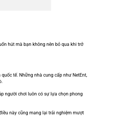
uốn hút mà bạn không nên bỏ qua khi trở
ẩn quốc tế. Những nhà cung cấp như NetEnt,
ò.
úp người chơi luôn có sự lựa chọn phong
h điều này cũng mang lại trải nghiệm mượt