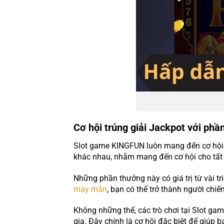
Cơ hội trúng giải Jackpot với ph
Slot game KINGFUN luôn mang đến cơ hội 
khác nhau, nhằm mang đến cơ hội cho tất cả
Những phần thưởng này có giá trị từ vài t
may mắn
, bạn có thể trở thành người chi
Không những thế, các trò chơi tại Slot ga
gia. Đây chính là cơ hội đặc biệt để giúp