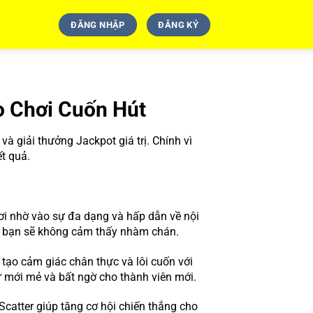
ĐĂNG NHẬP
ĐĂNG KÝ
 Chơi Cuốn Hút
à giải thưởng Jackpot giá trị. Chính vì
ết quả.
ơi nhờ vào sự đa dạng và hấp dẫn về nội
o bạn sẽ không cảm thấy nhàm chán.
tạo cảm giác chân thực và lôi cuốn với
ự mới mẻ và bất ngờ cho thành viên mới.
Scatter giúp tăng cơ hội chiến thắng cho